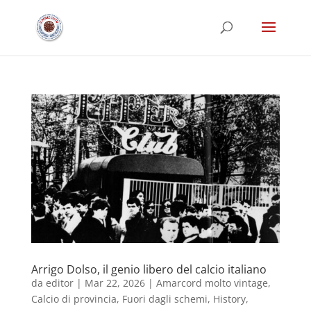
Arrigo Dolso, il genio libero del calcio italiano
da
editor
|
Mar 22, 2026
|
Amarcord molto vintage
,
Calcio di provincia
,
Fuori dagli schemi
,
History
,