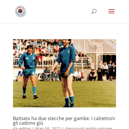
Battiato ha due stecche per gambe. I calzettoni
gli cadono giù
da
editor
|
Mag 18, 2022
|
Amarcord molto vintage
,