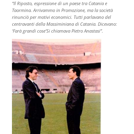
“Il Riposto, espressione di un paese tra Catania e
Taormina. Arrivammo in Promozione, ma la società
rinunciò per motivi economici. Tutti parlavano del
centravanti della Massiminiana di Catania. Dicevano:
‘Farà grandi cose’Si chiamava Pietro Anastasi”
.