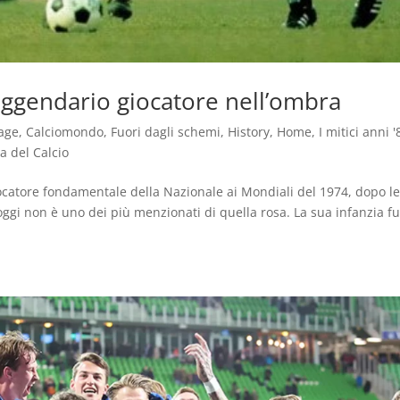
eggendario giocatore nell’ombra
age
,
Calciomondo
,
Fuori dagli schemi
,
History
,
Home
,
I mitici anni '
ia del Calcio
catore fondamentale della Nazionale ai Mondiali del 1974, dopo l
oggi non è uno dei più menzionati di quella rosa. La sua infanzia f