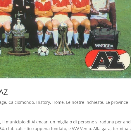
 AZ
age
,
Calciomondo
,
History
,
Home
,
Le nostre inchieste
,
Le province
s, il municipio di Alkmaar, un migliaio di persone si raduna per an
 ’54, club calcistico appena fondato, e VVV Venlo. Alla gara, terminat