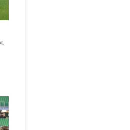
80
,
e
u