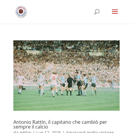
Antonio Rattín, il capitano che cambiò per
sempre il calcio
da
editor
|
Lug 12, 2026
|
Amarcord molto vintage
,