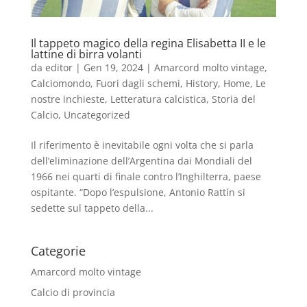
Il tappeto magico della regina Elisabetta II e le
lattine di birra volanti
da
editor
|
Gen 19, 2024
|
Amarcord molto vintage
,
Calciomondo
,
Fuori dagli schemi
,
History
,
Home
,
Le
nostre inchieste
,
Letteratura calcistica
,
Storia del
Calcio
,
Uncategorized
Il riferimento è inevitabile ogni volta che si parla
dell’eliminazione dell’Argentina dai Mondiali del
1966 nei quarti di finale contro l’Inghilterra, paese
ospitante. “Dopo l’espulsione, Antonio Rattín si
sedette sul tappeto della...
Categorie
Amarcord molto vintage
Calcio di provincia