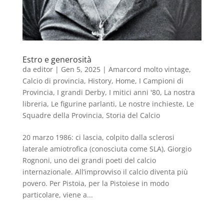
Estro e generosità
da
editor
|
Gen 5, 2025
|
Amarcord molto vintage
,
Calcio di provincia
,
History
,
Home
,
I Campioni di
Provincia
,
I grandi Derby
,
I mitici anni '80
,
La nostra
libreria
,
Le figurine parlanti
,
Le nostre inchieste
,
Le
Squadre della Provincia
,
Storia del Calcio
20 marzo 1986: ci lascia, colpito dalla sclerosi
laterale amiotrofica (conosciuta come SLA), Giorgio
Rognoni, uno dei grandi poeti del calcio
internazionale. All’improvviso il calcio diventa più
povero. Per Pistoia, per la Pistoiese in modo
particolare, viene a...