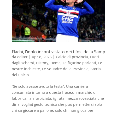
Flachi, l’idolo incontrastato dei tifosi della Samp
da
editor
|
Apr 8, 2025
|
Calcio di provincia
,
Fuori
dagli schemi
,
History
,
Home
,
Le figurine parlanti
,
Le
nostre inchieste
,
Le Squadre della Provincia
,
Storia
del Calcio
“Se solo avesse avuto la testa”. Una carriera
consumata intorno a questa frase,un marchio di
fabbrica, la sforbiciata, (girata, mezza rovesciata che
dir si voglia) gesto tecnico che può permettersi solo
chi sa giocare a pallone, solo chi non gioca per...