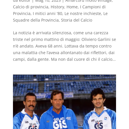
da
editor
|
Mag 10, 2025
|
Amarcord molto vintage
,
Calcio di provincia
,
History
,
Home
,
I Campioni di
Provincia
,
I mitici anni '80
,
Le nostre inchieste
,
Le
Squadre della Provincia
,
Storia del Calcio
La notizia è arrivata silenziosa, come una carezza
triste nel primo mattino di maggio: Oliviero Garlini se
n’è andato. Aveva 68 anni. Lottava da tempo contro
una malattia che l’aveva allontanato dai riflettori, dai
campi, dalla gente. Ma non dal cuore di chi il calcio...