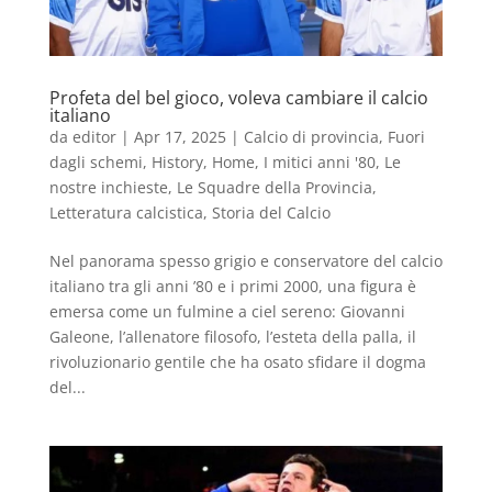
Profeta del bel gioco, voleva cambiare il calcio
italiano
da
editor
|
Apr 17, 2025
|
Calcio di provincia
,
Fuori
dagli schemi
,
History
,
Home
,
I mitici anni '80
,
Le
nostre inchieste
,
Le Squadre della Provincia
,
Letteratura calcistica
,
Storia del Calcio
Nel panorama spesso grigio e conservatore del calcio
italiano tra gli anni ’80 e i primi 2000, una figura è
emersa come un fulmine a ciel sereno: Giovanni
Galeone, l’allenatore filosofo, l’esteta della palla, il
rivoluzionario gentile che ha osato sfidare il dogma
del...