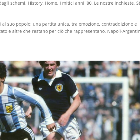
dagli schemi
,
History
,
Home
,
I mitici anni '80
,
Le nostre inchieste
,
S
i al suo popolo: una partita unica, tra emozione, contraddizione e
ltato e altre che restano per ciò che rappresentano. Napoli-Argenti