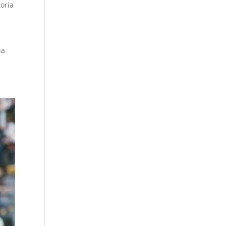
toria
na