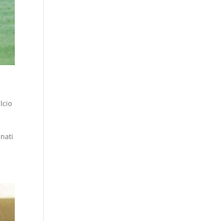
lcio
inati