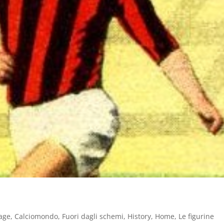
age
,
Calciomondo
,
Fuori dagli schemi
,
History
,
Home
,
Le figurine