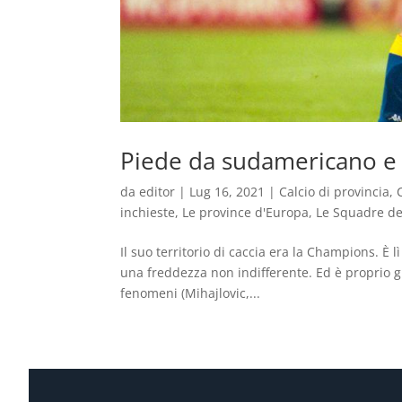
Piede da sudamericano e 
da
editor
|
Lug 16, 2021
|
Calcio di provincia
,
inchieste
,
Le province d'Europa
,
Le Squadre de
Il suo territorio di caccia era la Champions. È l
una freddezza non indifferente. Ed è proprio g
fenomeni (Mihajlovic,...