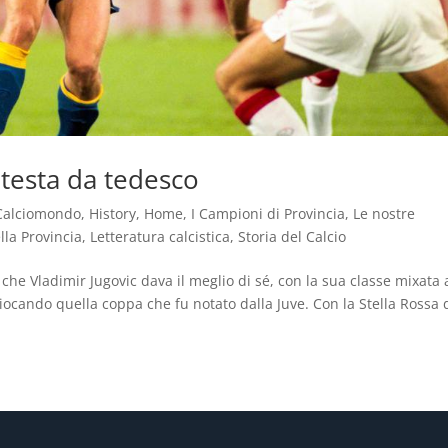
testa da tedesco
Calciomondo
,
History
,
Home
,
I Campioni di Provincia
,
Le nostre
lla Provincia
,
Letteratura calcistica
,
Storia del Calcio
ì che Vladimir Jugovic dava il meglio di sé, con la sua classe mixata 
iocando quella coppa che fu notato dalla Juve. Con la Stella Rossa 