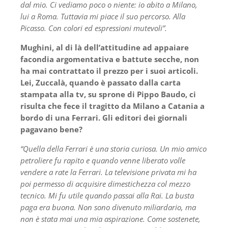
dal mio. Ci vediamo poco o niente: io abito a Milano,
lui a Roma. Tuttavia mi piace il suo percorso. Alla
Picasso. Con colori ed espressioni mutevoli”.
Mughini, al di là dell’attitudine ad appaiare
facondia argomentativa e battute secche, non
ha mai contrattato il prezzo per i suoi articoli.
Lei, Zuccalà, quando è passato dalla carta
stampata alla tv, su sprone di Pippo Baudo, ci
risulta che fece il tragitto da Milano a Catania a
bordo di una Ferrari. Gli editori dei giornali
pagavano bene?
“Quella della Ferrari è una storia curiosa. Un mio amico
petroliere fu rapito e quando venne liberato volle
vendere a rate la Ferrari. La televisione privata mi ha
poi permesso di acquisire dimestichezza col mezzo
tecnico. Mi fu utile quando passai alla Rai. La busta
paga era buona. Non sono divenuto miliardario, ma
non è stata mai una mia aspirazione. Come sostenete,