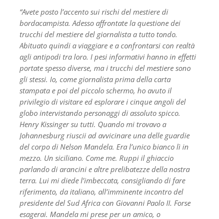
“Avete posto l’accento sui rischi del mestiere di
bordacampista. Adesso affrontate la questione dei
trucchi del mestiere del giornalista a tutto tondo.
Abituato quindi a viaggiare e a confrontarsi con realtà
agli antipodi tra loro. I pesi informativi hanno in effetti
portate spesso diverse, ma i trucchi del mestiere sono
gli stessi. Io, come giornalista prima della carta
stampata e poi del piccolo schermo, ho avuto il
privilegio di visitare ed esplorare i cinque angoli del
globo intervistando personaggi di assoluto spicco.
Henry Kissinger su tutti. Quando mi trovavo a
Johannesburg riuscii ad avvicinare una delle guardie
del corpo di Nelson Mandela. Era l’unico bianco lì in
mezzo. Un siciliano. Come me. Ruppi il ghiaccio
parlando di arancini e altre prelibatezze della nostra
terra. Lui mi diede l’imbeccata, consigliando di fare
riferimento, da italiano, all’imminente incontro del
presidente del Sud Africa con Giovanni Paolo II. Forse
esagerai. Mandela mi prese per un amico, o