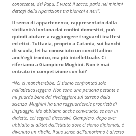
conoscente, del Papa. E vuotò il sacco: parlò nei minimi
dettagi della ripartizione tra bianchi e neri”.
Il senso di appartenenza, rappresentato dalla
sicilianità lontana dai confini domestici, può
quindi aiutare a raggiungere traguardi inattesi
ed etici. Tuttavia, proprio a Catania, sui banchi
di scuola, lei ha conosciuto un concittadino
anch’egli ironico, ma più intellettuale. Ci
riferiamo a Giampiero Mughini. Non è mai
entrato in competizione con lui?
“No, ci mancherebbe. Ci siamo confrontati solo
nell’atletica leggera. Non sono una persona pesante e
mi guardo bene dal rivaleggiare sul terreno della
scienza. Mughini ha una ragguardevole proprietà di
linguaggio. Ma abbiamo anche conversato, se non in
dialetto, coi segnali discorsivi. Giampiero, dopo aver
ubbidito ai diktat dell’istituto dove ci siamo diplomati, è
divenuto un ribelle. Il suo senso dell’umorismo è diverso