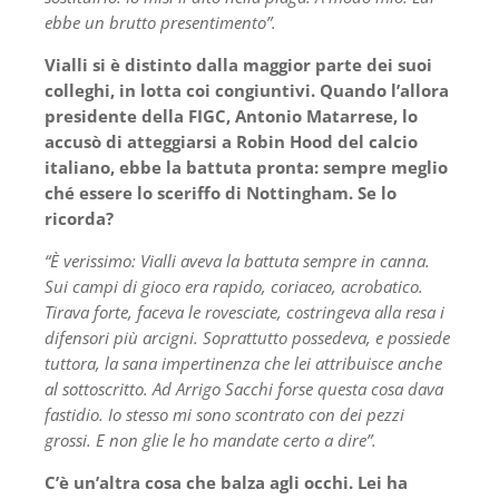
ebbe un brutto presentimento”.
Vialli si è distinto dalla maggior parte dei suoi
colleghi, in lotta coi congiuntivi. Quando l’allora
presidente della FIGC, Antonio Matarrese, lo
accusò di atteggiarsi a Robin Hood del calcio
italiano, ebbe la battuta pronta: sempre meglio
ché essere lo sceriffo di Nottingham. Se lo
ricorda?
“È verissimo: Vialli aveva la battuta sempre in canna.
Sui campi di gioco era rapido, coriaceo, acrobatico.
Tirava forte, faceva le rovesciate, costringeva alla resa i
difensori più arcigni. Soprattutto possedeva, e possiede
tuttora, la sana impertinenza che lei attribuisce anche
al sottoscritto. Ad Arrigo Sacchi forse questa cosa dava
fastidio. Io stesso mi sono scontrato con dei pezzi
grossi. E non glie le ho mandate certo a dire”.
C’è un’altra cosa che balza agli occhi. Lei ha