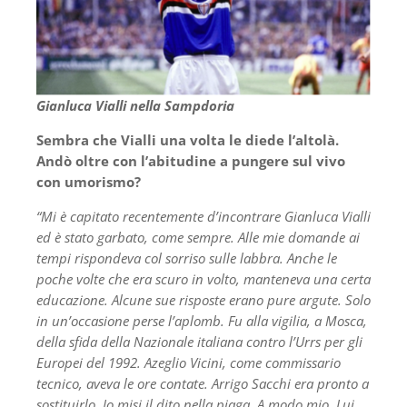
Gianluca Vialli nella Sampdoria
Sembra che Vialli una volta le diede l’altolà.
Andò oltre con l’abitudine a pungere sul vivo
con umorismo?
“Mi è capitato recentemente d’incontrare Gianluca Vialli
ed è stato garbato, come sempre. Alle mie domande ai
tempi rispondeva col sorriso sulle labbra. Anche le
poche volte che era scuro in volto, manteneva una certa
educazione. Alcune sue risposte erano pure argute. Solo
in un’occasione perse l’aplomb. Fu alla vigilia, a Mosca,
della sfida della Nazionale italiana contro l’Urrs per gli
Europei del 1992. Azeglio Vicini, come commissario
tecnico, aveva le ore contate. Arrigo Sacchi era pronto a
sostituirlo. Io misi il dito nella piaga. A modo mio. Lui