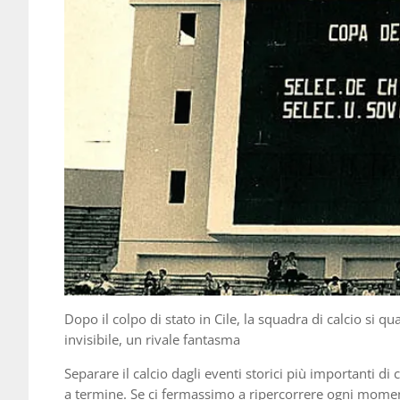
Dopo il colpo di stato in Cile, la squadra di calcio si q
invisibile, un rivale fantasma
Separare il calcio dagli eventi storici più importanti di
a termine. Se ci fermassimo a ripercorrere ogni mom