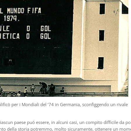
ualificò per i Mondiali del ’74 in Germania, sconfiggendo un rivale
 ciascun paese può essere, in alcuni casi, un compito difficile da po
ento della storia potremmo, molto sicuramente, ottenere un mom