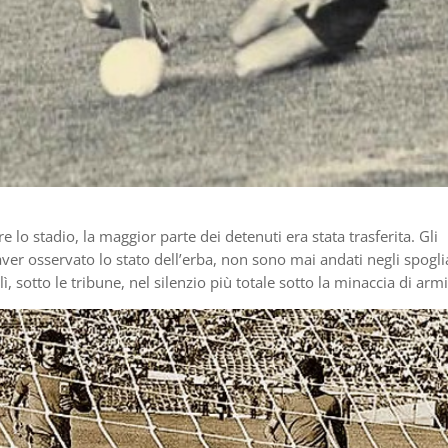
 lo stadio, la maggior parte dei detenuti era stata trasferita. Gli
aver osservato lo stato dell’erba, non sono mai andati negli spogli
 sotto le tribune, nel silenzio più totale sotto la minaccia di armi