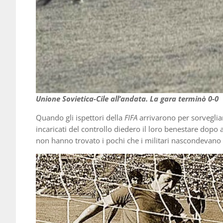
Unione Sovietica-Cile all’andata. La gara terminò 0-0
Quando gli ispettori della
FIFA
arrivarono per sorvegliare
incaricati del controllo diedero il loro benestare dopo 
non hanno trovato i pochi che i militari nascondevano lì,