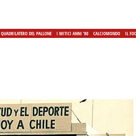
L QUADRILATERO DEL PALLONE
L QUADRILATERO DEL PALLONE
I MITICI ANNI ’80
I MITICI ANNI ’80
CALCIOMONDO
CALCIOMONDO
IL FO
IL FO