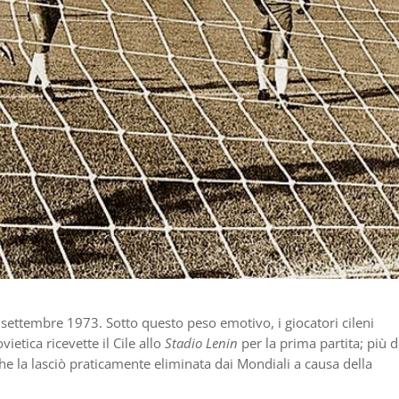
1 settembre 1973. Sotto questo peso emotivo, i giocatori cileni
ietica ricevette il Cile allo
Stadio Lenin
per la prima partita; più d
 che la lasciò praticamente eliminata dai Mondiali a causa della