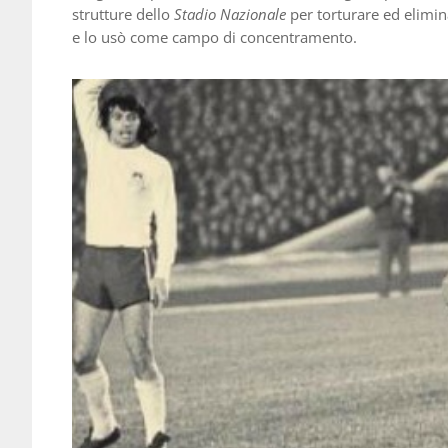
strutture dello
Stadio Nazionale
per torturare ed elimin
e lo usò come campo di concentramento.