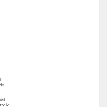
i
ndo
 del
zzò le