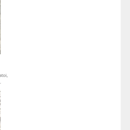
atoi,
.