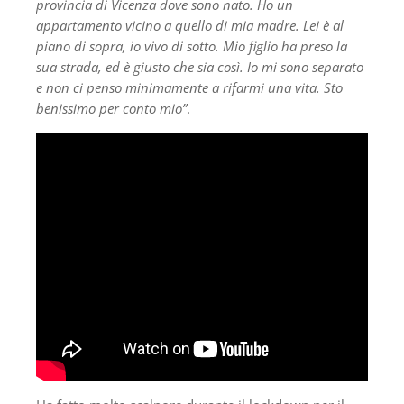
provincia di Vicenza dove sono nato. Ho un
appartamento vicino a quello di mia madre. Lei è al
piano di sopra, io vivo di sotto. Mio figlio ha preso la
sua strada, ed è giusto che sia così. Io mi sono separato
e non ci penso minimamente a rifarmi una vita. Sto
benissimo per conto mio”
.