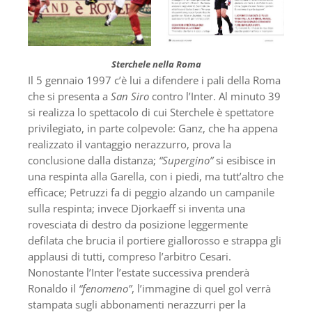
Sterchele nella Roma
Il 5 gennaio 1997 c’è lui a difendere i pali della Roma
che si presenta a
San Siro
contro l’Inter. Al minuto 39
si realizza lo spettacolo di cui Sterchele è spettatore
privilegiato, in parte colpevole: Ganz, che ha appena
realizzato il vantaggio nerazzurro, prova la
conclusione dalla distanza;
“Supergino”
si esibisce in
una respinta alla Garella, con i piedi, ma tutt’altro che
efficace; Petruzzi fa di peggio alzando un campanile
sulla respinta; invece Djorkaeff si inventa una
rovesciata di destro da posizione leggermente
defilata che brucia il portiere giallorosso e strappa gli
applausi di tutti, compreso l’arbitro Cesari.
Nonostante l’Inter l’estate successiva prenderà
Ronaldo il
“fenomeno”
, l’immagine di quel gol verrà
stampata sugli abbonamenti nerazzurri per la