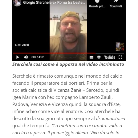
Sterchele così come è apparso nel video incriminato
Sterchele è rimasto comunque nel mondo del calcio
facendo il preparatore dei portieri. Prima per la
società calcistica di Vicenza Zanè – Sarcedo, quindi
Igea Marina con l’ex compagno Lamberto Zauli,
Padova, Venezia e Vicenza quindi la squadra d’Este,
infine Schio come vice allenatore. Così Sterchele ha
descritto la sua giornata tipo sempre al
ilromanista.eu
qualche tempo fa:
“La mattina sono occupato, vado a
caccia o a pesca. Il pomeriggio alleno. Vivo da solo in