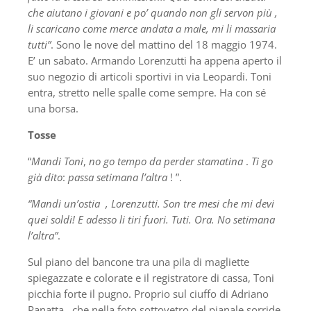
che aiutano i giovani e po’ quando non gli servon più ,
li scaricano come merce andata a male, mi li massaria
tutti”
. Sono le nove del mattino del 18 maggio 1974.
E’ un sabato. Armando Lorenzutti ha appena aperto il
suo negozio di articoli sportivi in via Leopardi. Toni
entra, stretto nelle spalle come sempre. Ha con sé
una borsa.
Tosse
“
Mandi
Toni
,
no go tempo da perder stamatina
.
Ti go
già dito
:
passa setimana l’altra
! ”.
“Mandi un’ostia , Lorenzutti. Son tre mesi che mi devi
quei soldi! E adesso li tiri fuori. Tuti. Ora. No setimana
l’altra”
.
Sul piano del bancone tra una pila di magliette
spiegazzate e colorate e il registratore di cassa, Toni
picchia forte il pugno. Proprio sul ciuffo di Adriano
Panatta , che nella foto sottovetro del pianale sorride