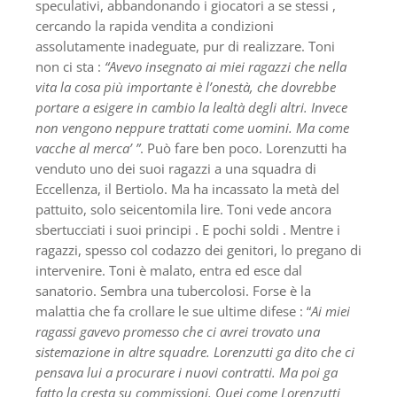
speculativi, abbandonando i giocatori a se stessi ,
cercando la rapida vendita a condizioni
assolutamente inadeguate, pur di realizzare. Toni
non ci sta :
“Avevo insegnato ai miei ragazzi che nella
vita la cosa più importante è l’onestà, che dovrebbe
portare a esigere in cambio la lealtà degli altri. Invece
non vengono neppure trattati come uomini. Ma come
vacche al merca’ ”
. Può fare ben poco. Lorenzutti ha
venduto uno dei suoi ragazzi a una squadra di
Eccellenza, il Bertiolo. Ma ha incassato la metà del
pattuito, solo seicentomila lire. Toni vede ancora
sbertucciati i suoi principi . E pochi soldi . Mentre i
ragazzi, spesso col codazzo dei genitori, lo pregano di
intervenire. Toni è malato, entra ed esce dal
sanatorio. Sembra una tubercolosi. Forse è la
malattia che fa crollare le sue ultime difese : “
Ai miei
ragassi gavevo promesso che ci avrei trovato una
sistemazione in altre squadre. Lorenzutti ga dito che ci
pensava lui a procurare i nuovi contratti. Ma poi ga
fatto la cresta su commissioni. Quei come Lorenzutti