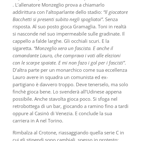
. L’allenatore Monzeglio prova a chiamarlo
addirittura con l’altoparlante dello stadio:
“Il giocatore
Bacchetti si presenti subito negli spogliatoi”
. Senza
risposta. Al suo posto gioca Gramaglia. Toni in realtà
si nasconde nel suo impermeabile sulle gradinate. Il
cappello a falde larghe. Gli occhiali scuri. E la
sigaretta.
“Monzeglio xera un fascista. E anche il
comandante Lauro, che comprava i voti alle elezioni
con le scarpe spaiate. E mi non fazo i gol per i fascisti”
.
D’altra parte per un monarchico come sua eccellenza
Lauro avere in squadra un comunista ed ex-
partigiano è davvero troppo. Deve tenerselo, ma solo
finchè gioca bene. Lo svenderà all’Udinese appena
possibile. Anche stavolta gioca poco. Si sfoga nel
retrobottega di un bar, giocando a ramino fino a tardi
oppure al Casinò di Venezia. E conclude la sua
carriera in A nel Torino.
Rimbalza al Crotone, riassaggiando quella serie C in
cui gli stipendi sono cambiali, spesso in protesto: