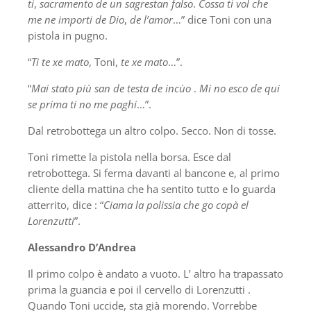
ti
,
sacramento de un sagrestan falso
.
Cossa ti vol che
me ne importi de Dio
,
de l’amor
…” dice Toni con una
pistola in pugno.
“
Ti te xe mato
, Toni,
te xe mato
…”.
“
Mai stato più san de testa de incùo
.
Mi no esco de qui
se prima ti no me paghi
…”.
Dal retrobottega un altro colpo. Secco. Non di tosse.
Toni rimette la pistola nella borsa. Esce dal
retrobottega. Si ferma davanti al bancone e, al primo
cliente della mattina che ha sentito tutto e lo guarda
atterrito, dice : “
Ciama la polissia che go copà el
Lorenzutti
”.
Alessandro D’Andrea
Il primo colpo è andato a vuoto. L’ altro ha trapassato
prima la guancia e poi il cervello di Lorenzutti .
Quando Toni uccide, sta già morendo. Vorrebbe