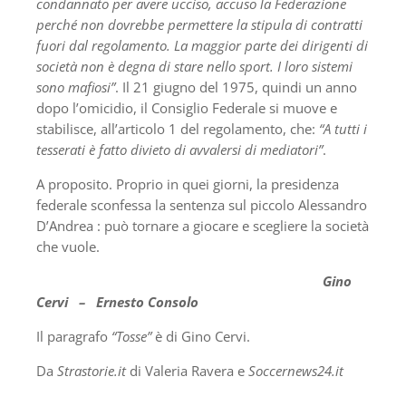
condannato per avere ucciso, accuso la Federazione
perché non dovrebbe permettere la stipula di contratti
fuori dal regolamento. La maggior parte dei dirigenti di
società non è degna di stare nello sport. I loro sistemi
sono mafiosi”
. Il 21 giugno del 1975, quindi un anno
dopo l’omicidio, il Consiglio Federale si muove e
stabilisce, all’articolo 1 del regolamento, che:
“A tutti i
tesserati è fatto divieto di avvalersi di mediatori”
.
A proposito. Proprio in quei giorni, la presidenza
federale sconfessa la sentenza sul piccolo Alessandro
D’Andrea : può tornare a giocare e scegliere la società
che vuole.
Gino
Cervi – Ernesto Consolo
Il paragrafo
“Tosse”
è di Gino Cervi.
Da
Strastorie.it
di Valeria Ravera e
Soccernews24.it