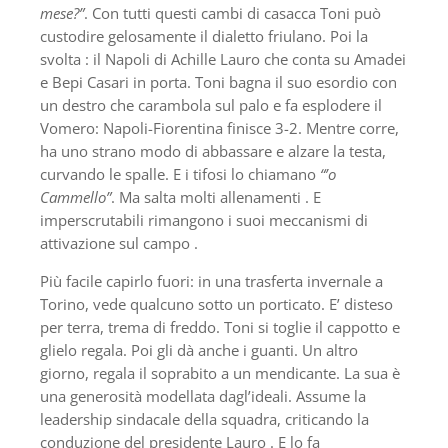
mese?”
. Con tutti questi cambi di casacca Toni può
custodire gelosamente il dialetto friulano. Poi la
svolta : il Napoli di Achille Lauro che conta su Amadei
e Bepi Casari in porta. Toni bagna il suo esordio con
un destro che carambola sul palo e fa esplodere il
Vomero: Napoli-Fiorentina finisce 3-2. Mentre corre,
ha uno strano modo di abbassare e alzare la testa,
curvando le spalle. E i tifosi lo chiamano
“’o
Cammello”
. Ma salta molti allenamenti . E
imperscrutabili rimangono i suoi meccanismi di
attivazione sul campo .
Più facile capirlo fuori: in una trasferta invernale a
Torino, vede qualcuno sotto un porticato. E’ disteso
per terra, trema di freddo. Toni si toglie il cappotto e
glielo regala. Poi gli dà anche i guanti. Un altro
giorno, regala il soprabito a un mendicante. La sua è
una generosità modellata dagl’ideali. Assume la
leadership sindacale della squadra, criticando la
conduzione del presidente Lauro . E lo fa