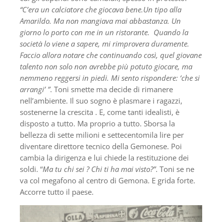
“C’era un calciatore che giocava bene.Un tipo alla
Amarildo. Ma non mangiava mai abbastanza. Un
giorno lo porto con me in un ristorante. Quando la
società lo viene a sapere, mi rimprovera duramente.
Faccio allora notare che continuando così, quel giovane
talento non solo non avrebbe più potuto giocare, ma
nemmeno reggersi in piedi. Mi sento rispondere: ‘che si
arrangi’ ”
. Toni smette ma decide di rimanere
nell’ambiente. Il suo sogno è plasmare i ragazzi,
sostenerne la crescita . E, come tanti idealisti, è
disposto a tutto. Ma proprio a tutto. Sborsa la
bellezza di sette milioni e settecentomila lire per
diventare direttore tecnico della Gemonese. Poi
cambia la dirigenza e lui chiede la restituzione dei
soldi. “
Ma tu chi sei ? Chi ti ha mai visto?”
. Toni se ne
va col megafono al centro di Gemona. E grida forte.
Accorre tutto il paese.