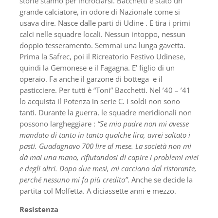
storie stanno per incrociarsi. Bacchetti è stato un
grande calciatore, in odore di Nazionale come si
usava dire. Nasce dalle parti di Udine . E tira i primi
calci nelle squadre locali. Nessun intoppo, nessun
doppio tesseramento. Semmai una lunga gavetta.
Prima la Safrec, poi il Ricreatorio Festivo Udinese,
quindi la Gemonese e il Fagagna. E’ figlio di un
operaio. Fa anche il garzone di bottega e il
pasticciere. Per tutti è “Toni” Bacchetti. Nel ’40 – ’41
lo acquista il Potenza in serie C. I soldi non sono
tanti. Durante la guerra, le squadre meridionali non
possono largheggiare :
“Se mio padre non mi avesse
mandato di tanto in tanto qualche lira, avrei saltato i
pasti. Guadagnavo 700 lire al mese. La società non mi
dà mai una mano, rifiutandosi di capire i problemi miei
e degli altri. Dopo due mesi, mi cacciano dal ristorante,
perché nessuno mi fa più credito”
. Anche se decide la
partita col Molfetta. A diciassette anni e mezzo.
Resistenza