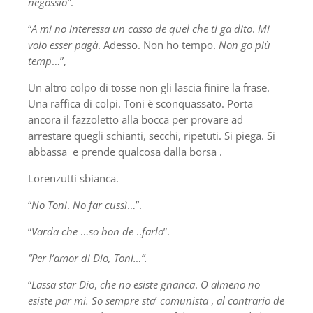
negossio”
.
“
A mi no interessa un casso de quel che ti ga dito
.
Mi
voio esser pagà
. Adesso. Non ho tempo.
Non go più
temp
…”,
Un altro colpo di tosse non gli lascia finire la frase.
Una raffica di colpi. Toni è sconquassato. Porta
ancora il fazzoletto alla bocca per provare ad
arrestare quegli schianti, secchi, ripetuti. Si piega. Si
abbassa e prende qualcosa dalla borsa .
Lorenzutti sbianca.
“
No Toni
.
No far cussì
…”.
“
Varda
che
…
so bon de
..
farlo
”.
“Per l’amor di Dio, Toni…”.
“
Lassa star Dio
,
che no esiste gnanca
.
O almeno no
esiste par mi. So sempre sta
’
comunista
,
al contrario de