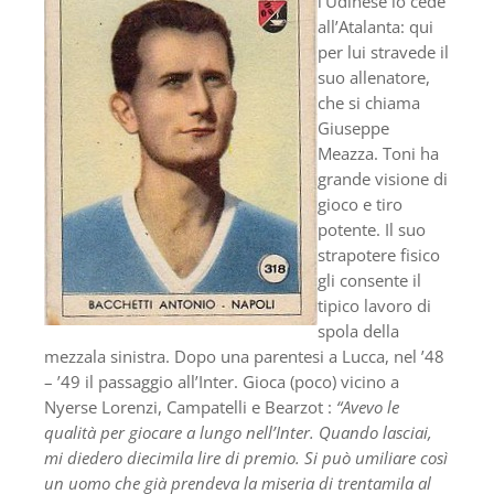
l’Udinese lo cede
all’Atalanta: qui
per lui stravede il
suo allenatore,
che si chiama
Giuseppe
Meazza. Toni ha
grande visione di
gioco e tiro
potente. Il suo
strapotere fisico
gli consente il
tipico lavoro di
spola della
mezzala sinistra. Dopo una parentesi a Lucca, nel ’48
– ’49 il passaggio all’Inter. Gioca (poco) vicino a
Nyerse Lorenzi, Campatelli e Bearzot :
“Avevo le
qualità per giocare a lungo nell’Inter. Quando lasciai,
mi diedero diecimila lire di premio. Si può umiliare così
un uomo che già prendeva la miseria di trentamila al