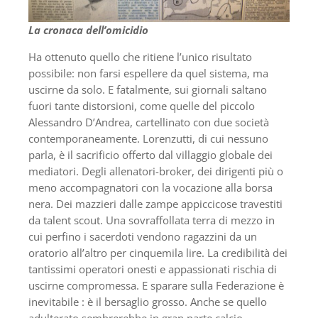
La cronaca dell’omicidio
Ha ottenuto quello che ritiene l’unico risultato
possibile: non farsi espellere da quel sistema, ma
uscirne da solo. E fatalmente, sui giornali saltano
fuori tante distorsioni, come quelle del piccolo
Alessandro D’Andrea, cartellinato con due società
contemporaneamente. Lorenzutti, di cui nessuno
parla, è il sacrificio offerto dal villaggio globale dei
mediatori. Degli allenatori-broker, dei dirigenti più o
meno accompagnatori con la vocazione alla borsa
nera. Dei mazzieri dalle zampe appiccicose travestiti
da talent scout. Una sovraffollata terra di mezzo in
cui perfino i sacerdoti vendono ragazzini da un
oratorio all’altro per cinquemila lire. La credibilità dei
tantissimi operatori onesti e appassionati rischia di
uscirne compromessa. E sparare sulla Federazione è
inevitabile : è il bersaglio grosso. Anche se quello
adulterato sembrerebbe in gran parte calcio