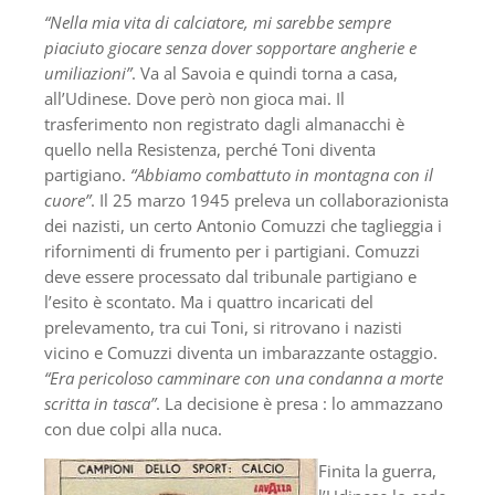
“Nella mia vita di calciatore, mi sarebbe sempre
piaciuto giocare senza dover sopportare angherie e
umiliazioni”
. Va al Savoia e quindi torna a casa,
all’Udinese. Dove però non gioca mai. Il
trasferimento non registrato dagli almanacchi è
quello nella Resistenza, perché Toni diventa
partigiano.
“Abbiamo combattuto in montagna con il
cuore”
. Il 25 marzo 1945 preleva un collaborazionista
dei nazisti, un certo Antonio Comuzzi che taglieggia i
rifornimenti di frumento per i partigiani. Comuzzi
deve essere processato dal tribunale partigiano e
l’esito è scontato. Ma i quattro incaricati del
prelevamento, tra cui Toni, si ritrovano i nazisti
vicino e Comuzzi diventa un imbarazzante ostaggio.
“Era pericoloso camminare con una condanna a morte
scritta in tasca”
. La decisione è presa : lo ammazzano
con due colpi alla nuca.
Finita la guerra,