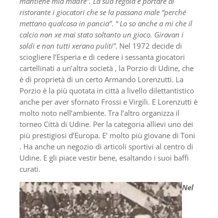
mantiene mia madre”. La sua regola è portare al
ristorante i giocatori che se la passano male “perché
mettano qualcosa in pancia”
.
“ Lo so anche a mi che il
calcio non xe mai stato soltanto un gioco. Giravan i
soldi e non tutti xerano puliti”
. Nel 1972 decide di
sciogliere l’Esperia e di cedere i sessanta giocatori
cartellinati a un’altra società , la Porzio di Udine, che
è di proprietà di un certo Armando Lorenzutti. La
Porzio è la più quotata in città a livello dilettantistico
anche per aver sfornato Frossi e Virgili. E Lorenzutti è
molto noto nell’ambiente. Tra l’altro organizza il
torneo Città di Udine. Per la categoria allievi uno dei
più prestigiosi d’Europa. E’ molto più giovane di Toni
. Ha anche un negozio di articoli sportivi al centro di
Udine. E gli piace vestir bene, esaltando i suoi baffi
curati.
Nel