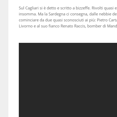
Sul Cagliari si è detto e scritto a bizzeffe. Rivolti qua
insomma. Ma la Sardegna ci consegna, dalle nebbie del
cominciare da due quasi sconosciuti ai più: Pietro Cart
Livorno e al suo fianco Renato Raccis, bomber di Manda