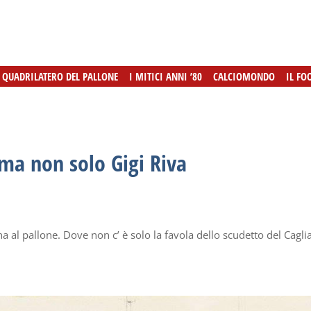
L QUADRILATERO DEL PALLONE
L QUADRILATERO DEL PALLONE
I MITICI ANNI ’80
I MITICI ANNI ’80
CALCIOMONDO
CALCIOMONDO
IL FO
IL FO
 ma non solo Gigi Riva
na al pallone. Dove non c’ è solo la favola dello scudetto del Caglia