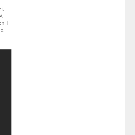
ni,
 A
n il
no.