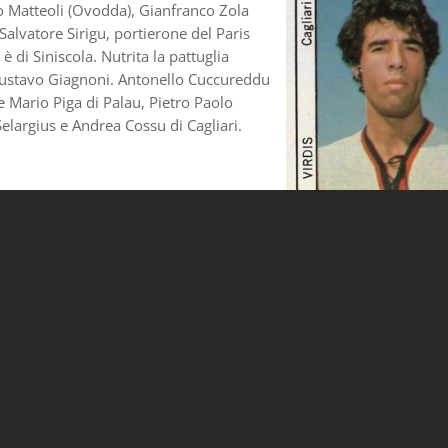
 Matteoli (Ovodda), Gianfranco Zola
Salvatore Sirigu, portierone del Paris
è di Siniscola. Nutrita la pattuglia
Gustavo Giagnoni. Antonello Cuccureddu
e Mario Piga di Palau, Pietro Paolo
 Selargius e Andrea Cossu di Cagliari.