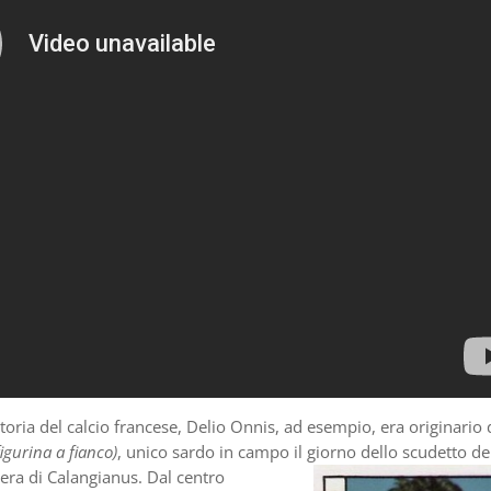
storia del calcio francese, Delio Onnis, ad esempio, era originario 
figurina a fianco)
, unico sardo in campo il giorno dello scudetto de
 era di Calangianus.
Dal centro