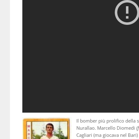
Il bomber più prolifico della 
Nurallao. Marcello Diomedi
(
Cagliari (ma giocava nel Bari)