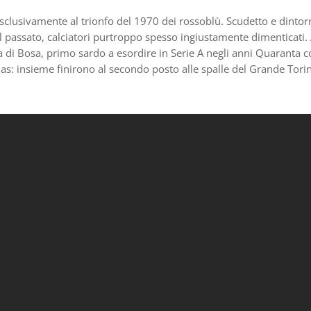
si esclusivamente al trionfo del 1970 dei rossoblù. Scudetto e dintor
 passato, calciatori purtroppo spesso ingiustamente dimenticati.
a di Bosa, primo sardo a esordire in Serie A negli anni Quaranta co
s: insieme finirono al secondo posto alle spalle del Grande Tori