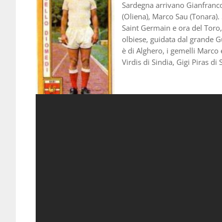
Sardegna arrivano Gianfranco
(Oliena), Marco Sau (Tonara). 
Saint Germain e ora del Toro, 
olbiese, guidata dal grande 
è di Alghero, i gemelli Marco 
Virdis di Sindia, Gigi Piras di