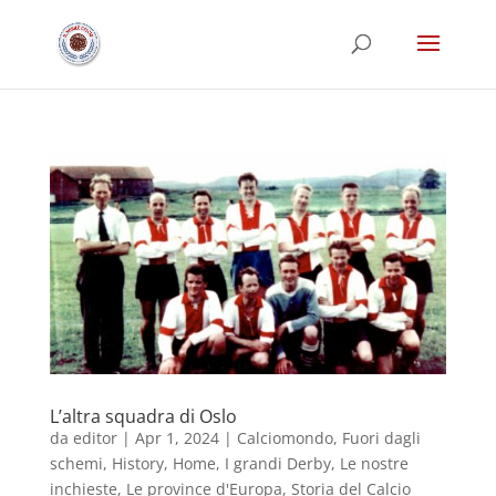
L’altra squadra di Oslo
da
editor
|
Apr 1, 2024
|
Calciomondo
,
Fuori dagli
schemi
,
History
,
Home
,
I grandi Derby
,
Le nostre
inchieste
,
Le province d'Europa
,
Storia del Calcio