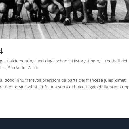
4
age
,
Calciomondo
,
Fuori dagli schemi
,
History
,
Home
,
Il Football dei
tica
,
Storia del Calcio
ia, dopo innumerevoli pressioni da parte del francese Jules Rimet –
tore Benito Mussolini. Ci fu una sorta di boicottaggio della prima Co