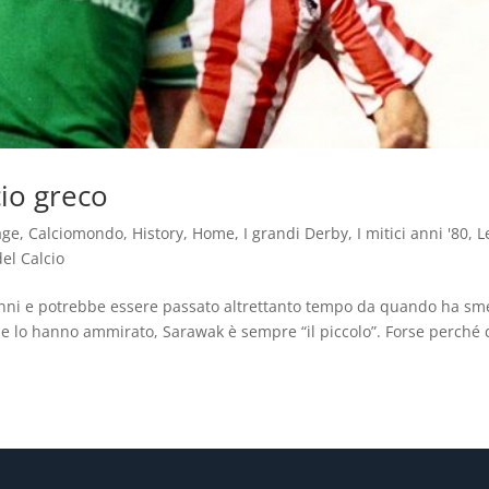
cio greco
age
,
Calciomondo
,
History
,
Home
,
I grandi Derby
,
I mitici anni '80
,
L
del Calcio
’anni e potrebbe essere passato altrettanto tempo da quando ha sm
che lo hanno ammirato, Sarawak è sempre “il piccolo”. Forse perché 