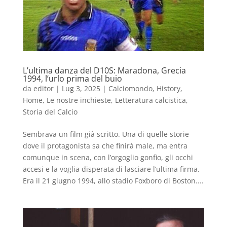
L’ultima danza del D10S: Maradona, Grecia
1994, l’urlo prima del buio
da
editor
|
Lug 3, 2025
|
Calciomondo
,
History
,
Home
,
Le nostre inchieste
,
Letteratura calcistica
,
Storia del Calcio
Sembrava un film già scritto. Una di quelle storie
dove il protagonista sa che finirà male, ma entra
comunque in scena, con l’orgoglio gonfio, gli occhi
accesi e la voglia disperata di lasciare l’ultima firma.
Era il 21 giugno 1994, allo stadio Foxboro di Boston....