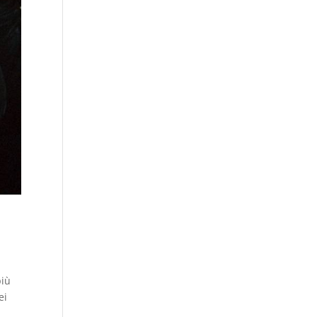
più
ei