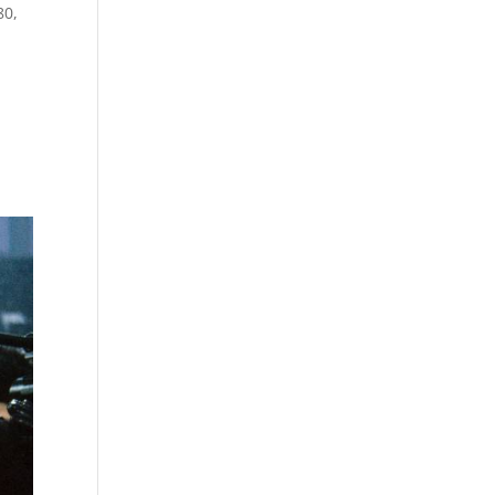
'80
,