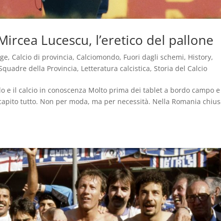
Mircea Lucescu, l’eretico del pallone
age
,
Calcio di provincia
,
Calciomondo
,
Fuori dagli schemi
,
History
,
Squadre della Provincia
,
Letteratura calcistica
,
Storia del Calcio
do e il calcio in conoscenza Molto prima dei tablet a bordo campo e
 capito tutto. Non per moda, ma per necessità. Nella Romania chius