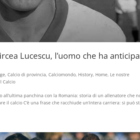
 Mircea Lucescu, l’uomo che ha anticip
age
,
Calcio di provincia
,
Calciomondo
,
History
,
Home
,
Le nostre
l Calcio
ino all’ultima panchina con la Romania: storia di un allenatore che 
e il calcio C’è una frase che racchiude un’intera carriera: si può s