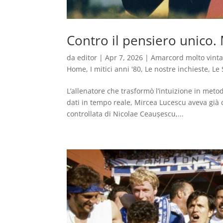
Contro il pensiero unico. 
da
editor
|
Apr 7, 2026
|
Amarcord molto vint
Home
,
I mitici anni '80
,
Le nostre inchieste
,
Le 
L’allenatore che trasformò l’intuizione in meto
dati in tempo reale, Mircea Lucescu aveva già
controllata di Nicolae Ceaușescu,...