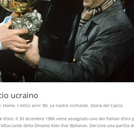
cio ucraino
y
,
Home
,
I mitici anni '80
,
Le nostre inchieste
,
Storia del Calcio
lone d’oro. Il 30 dicembre 1986 viene assegnato uno dei Palloni d’oro 
 l’attaccante della Dinamo Kiev Ihor Bjelanov. Decisiva una partita d