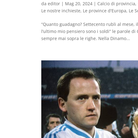
da
editor
|
Mag 20, 2024
|
Calcio di provincia
,
Le nostre inchieste
,
Le province d'Europa
,
Le S
“Quanto guadagno? Settecento rubli al mese, i
l’ultimo mio pensiero sono i soldi” le parole d
sempre mai sopra le righe. Nella Dinamo...