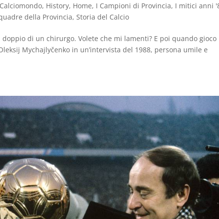
Calciomondo
,
History
,
Home
,
I Campioni di Provincia
,
I mitici anni 
quadre della Provincia
,
Storia del Calcio
l doppio di un chirurgo. Volete che mi lamenti? E poi quando gioco
i Oleksij Mychajlyčenko in un’intervista del 1988, persona umile e