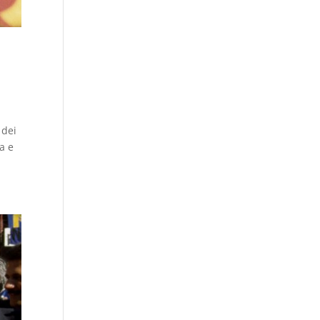
 dei
a e