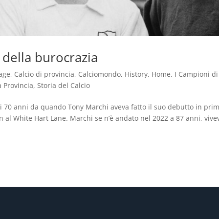
a della burocrazia
age
,
Calcio di provincia
,
Calciomondo
,
History
,
Home
,
I Campioni di
 Provincia
,
Storia del Calcio
a di 70 anni da quando Tony Marchi aveva fatto il suo debutto in pri
 al White Hart Lane. Marchi se n’è andato nel 2022 a 87 anni, vive