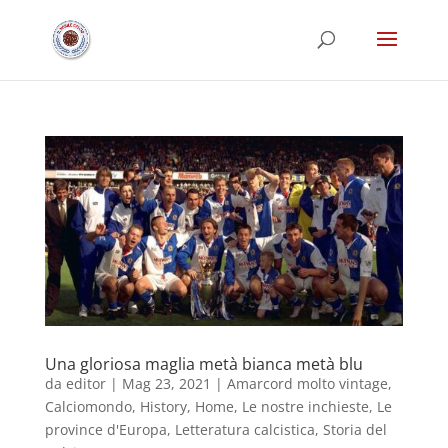
Una gloriosa maglia metà bianca metà blu
da
editor
|
Mag 23, 2021
|
Amarcord molto vintage
,
Calciomondo
,
History
,
Home
,
Le nostre inchieste
,
Le
province d'Europa
,
Letteratura calcistica
,
Storia del