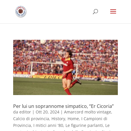
Per lui un soprannome simpatico, “Er Cicoria”
da
editor
|
Ott 20, 2024
|
Amarcord molto vintage
,
Calcio di provincia
,
History
,
Home
,
I Campioni di
Provincia
,
I mitici anni '80
,
Le figurine parlanti
,
Le