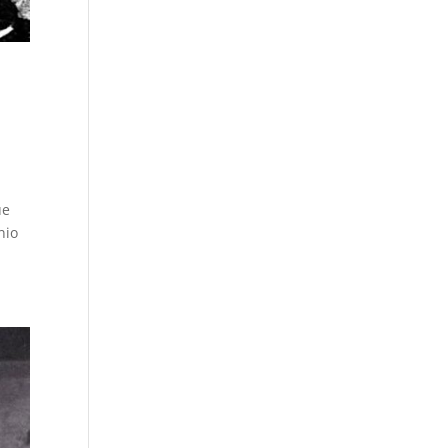
ue
nio