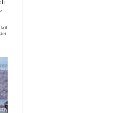
di
re
fa il
care