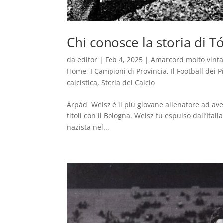
Chi conosce la storia di T
da
editor
|
Feb 4, 2025
|
Amarcord molto vint
Home
,
I Campioni di Provincia
,
Il Football dei P
calcistica
,
Storia del Calcio
Árpád Weisz è il più giovane allenatore ad aver 
titoli con il Bologna. Weisz fu espulso dall’Ital
nazista nel...