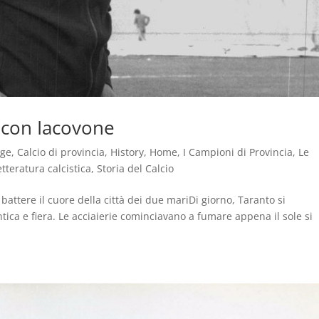
 con Iacovone
age
,
Calcio di provincia
,
History
,
Home
,
I Campioni di Provincia
,
Le
etteratura calcistica
,
Storia del Calcio
attere il cuore della città dei due mariDi giorno, Taranto si
ca e fiera. Le acciaierie cominciavano a fumare appena il sole si