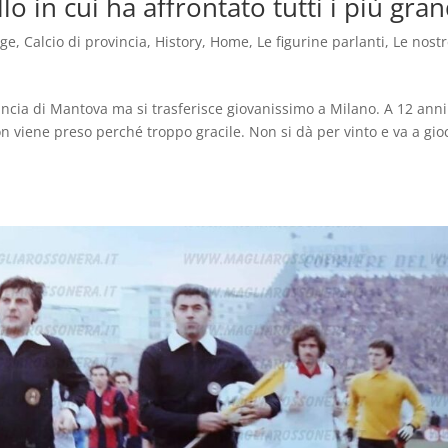
lo in cui ha affrontato tutti i più gran
age
,
Calcio di provincia
,
History
,
Home
,
Le figurine parlanti
,
Le nost
incia di Mantova ma si trasferisce giovanissimo a Milano. A 12 anni 
n viene preso perché troppo gracile. Non si dà per vinto e va a gio