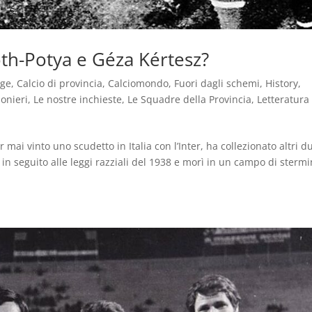
óth-Potya e Géza Kértesz?
age
,
Calcio di provincia
,
Calciomondo
,
Fuori dagli schemi
,
History
,
ionieri
,
Le nostre inchieste
,
Le Squadre della Provincia
,
Letteratura
mai vinto uno scudetto in Italia con l’Inter, ha collezionato altri d
ia in seguito alle leggi razziali del 1938 e morì in un campo di stermi