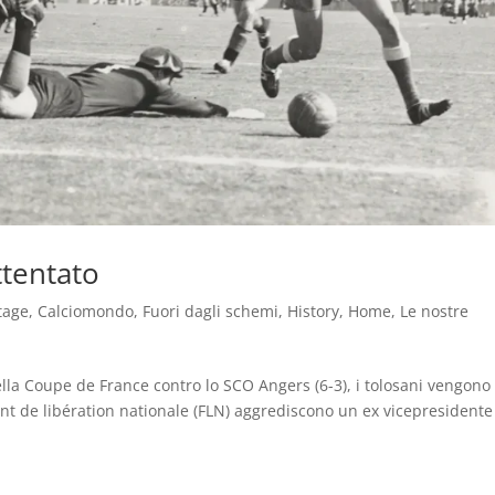
ttentato
tage
,
Calciomondo
,
Fuori dagli schemi
,
History
,
Home
,
Le nostre
ella Coupe de France contro lo SCO Angers (6-3), i tolosani vengono
Front de libération nationale (FLN) aggrediscono un ex vicepresidente