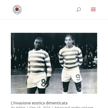
L’invasione esotica dimenticata
da
editor
|
Gen 15, 2024
|
Amarcord molto vintage
,