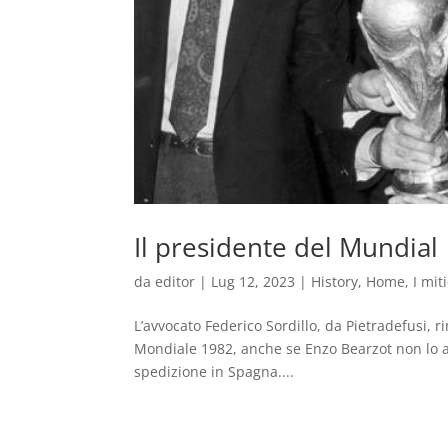
Il presidente del Mundial
da
editor
|
Lug 12, 2023
|
History
,
Home
,
I mit
L’avvocato Federico Sordillo, da Pietradefusi, 
Mondiale 1982, anche se Enzo Bearzot non lo a
spedizione in Spagna....