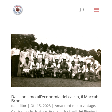
Dal sionismo all’economia del calcio, il Maccabi
Brno
da
editor
|
Ott 15, 2023
|
Amarcord molto vintage
,
Calciomondo
,
History
,
Home
,
Il Football dei Pionieri
,