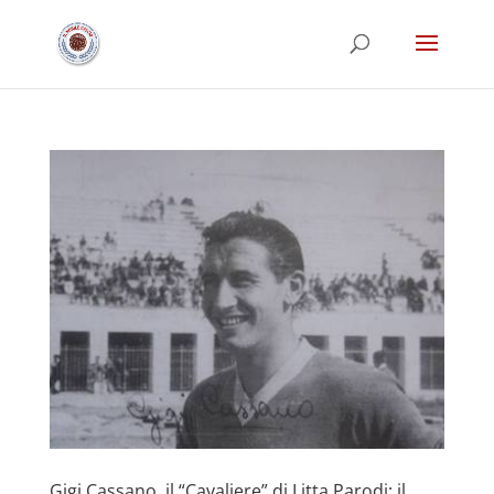
Gigi Cassano, il “Cavaliere” di Litta Parodi: il