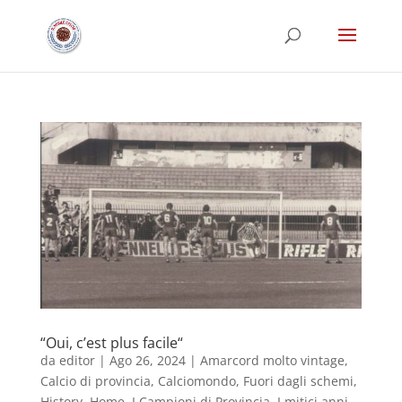
“Oui, c’est plus facile“
da
editor
|
Ago 26, 2024
|
Amarcord molto vintage
,
Calcio di provincia
,
Calciomondo
,
Fuori dagli schemi
,
History
,
Home
,
I Campioni di Provincia
,
I mitici anni