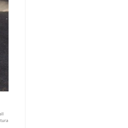
i
all
atura