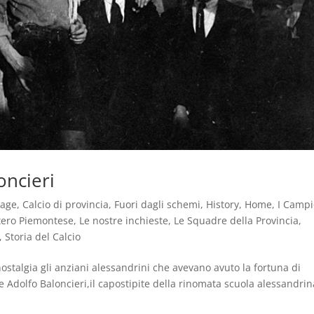
oncieri
tage
,
Calcio di provincia
,
Fuori dagli schemi
,
History
,
Home
,
I Campi
atero Piemontese
,
Le nostre inchieste
,
Le Squadre della Provincia
,
,
Storia del Calcio
nostalgia gli anziani alessandrini che avevano avuto la fortuna di
 Adolfo Baloncieri,il capostipite della rinomata scuola alessandrin