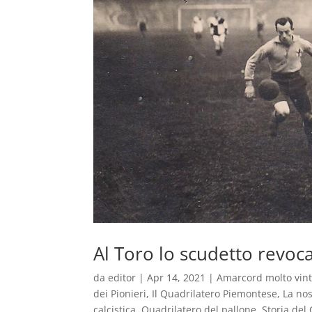
Al Toro lo scudetto revoca
da
editor
|
Apr 14, 2021
|
Amarcord molto vin
dei Pionieri
,
Il Quadrilatero Piemontese
,
La nos
calcistica
,
Quadrilatero del pallone
,
Storia del 