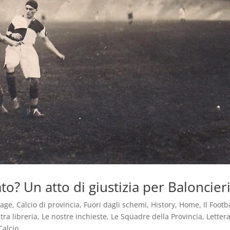
to? Un atto di giustizia per Baloncier
tage
,
Calcio di provincia
,
Fuori dagli schemi
,
History
,
Home
,
Il Footb
tra libreria
,
Le nostre inchieste
,
Le Squadre della Provincia
,
Letter
Calcio