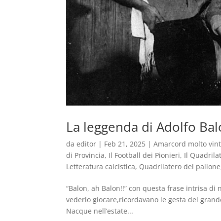
La leggenda di Adolfo Bal
da
editor
|
Feb 21, 2025
|
Amarcord molto vin
di Provincia
,
Il Football dei Pionieri
,
Il Quadril
Letteratura calcistica
,
Quadrilatero del pallone
“Balon, ah Balon!!” con questa frase intrisa di 
vederlo giocare,ricordavano le gesta del grande
Nacque nell’estate...