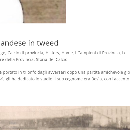
irlandese in tweed
age
,
Calcio di provincia
,
History
,
Home
,
I Campioni di Provincia
,
Le
re della Provincia
,
Storia del Calcio
e portato in trionfo dagli avversari dopo una partita amichevole gi
rì, gli ha dedicato lo stadio Il suo cognome era Bosìa, con l’accento