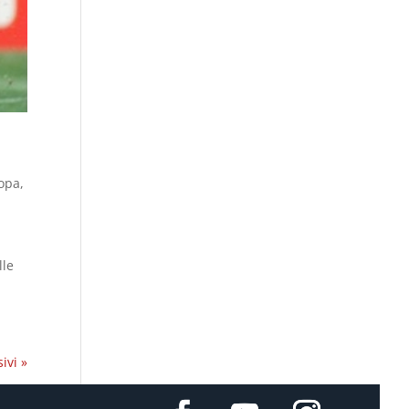
ropa
,
lle
ivi »