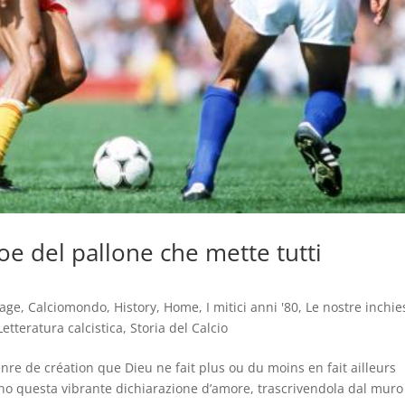
oe del pallone che mette tutti
tage
,
Calciomondo
,
History
,
Home
,
I mitici anni '80
,
Le nostre inchie
Letteratura calcistica
,
Storia del Calcio
re de création que Dieu ne fait plus ou du moins en fait ailleurs
o questa vibrante dichiarazione d’amore, trascrivendola dal muro