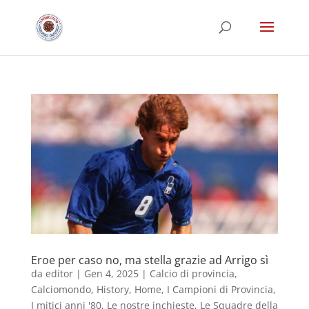
Eroe per caso no, ma stella grazie ad Arrigo sì
da
editor
|
Gen 4, 2025
|
Calcio di provincia
,
Calciomondo
,
History
,
Home
,
I Campioni di Provincia
,
I mitici anni '80
,
Le nostre inchieste
,
Le Squadre della