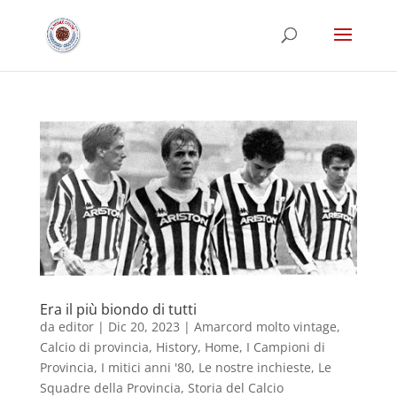
Era il più biondo di tutti
da
editor
|
Dic 20, 2023
|
Amarcord molto vintage
,
Calcio di provincia
,
History
,
Home
,
I Campioni di
Provincia
,
I mitici anni '80
,
Le nostre inchieste
,
Le
Squadre della Provincia
,
Storia del Calcio