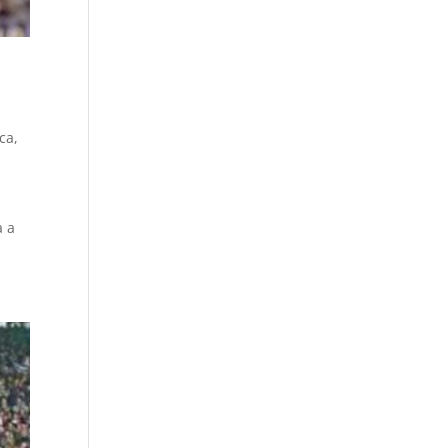
ica
,
a a