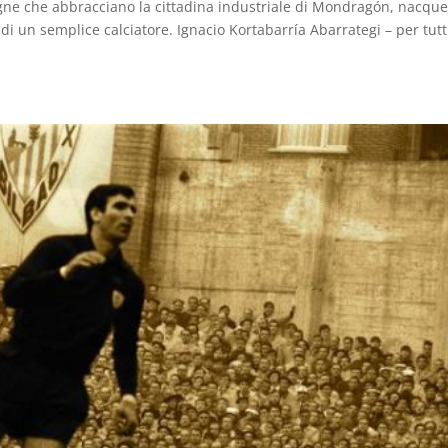
agne che abbracciano la cittadina industriale di Mondragón, nacque
i un semplice calciatore. Ignacio Kortabarría Abarrategi – per tutt