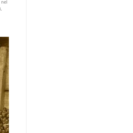
 nel
i,