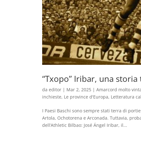
“Txopo” Iribar, una stori
da
editor
|
Mar 2, 2025
|
Amarcord molto vint
inchieste
,
Le province d'Europa
,
Letteratura cal
I Paesi Baschi sono sempre stati terra di port
Artola, Ochotorena e Arconada. Tuttavia, proba
dell’Athletic Bilbao: José Ángel Iribar, il...