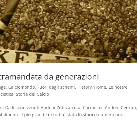
a tramandata da generazioni
age
,
Calciomondo
,
Fuori dagli schemi
,
History
,
Home
,
Le nostre
cistica
,
Storia del Calcio
ieri. Da lì sono venuti Andoni Zubizarreta, Carmelo e Andoni Cedrún
bilmente il più grande di tutti è stato lo storico numero uno