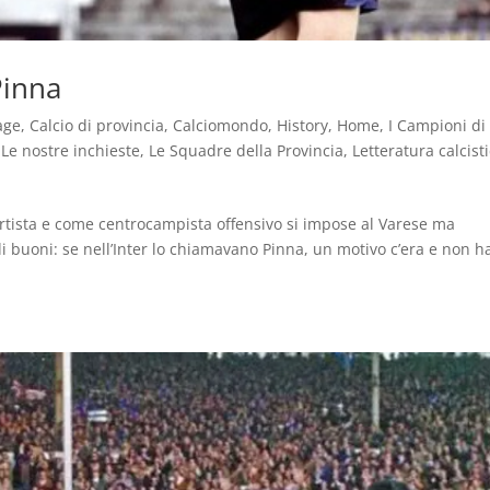
Pinna
age
,
Calcio di provincia
,
Calciomondo
,
History
,
Home
,
I Campioni di
,
Le nostre inchieste
,
Le Squadre della Provincia
,
Letteratura calcist
artista e come centrocampista offensivo si impose al Varese ma
 buoni: se nell’Inter lo chiamavano Pinna, un motivo c’era e non h