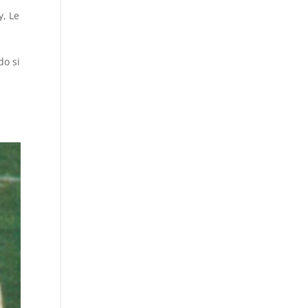
y
,
Le
do si