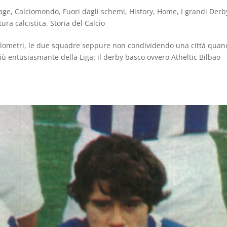
age
,
Calciomondo
,
Fuori dagli schemi
,
History
,
Home
,
I grandi Derb
tura calcistica
,
Storia del Calcio
ilometri, le due squadre seppure non condividendo una città quan
ù entusiasmante della Liga: il derby basco ovvero Atheltic Bilbao