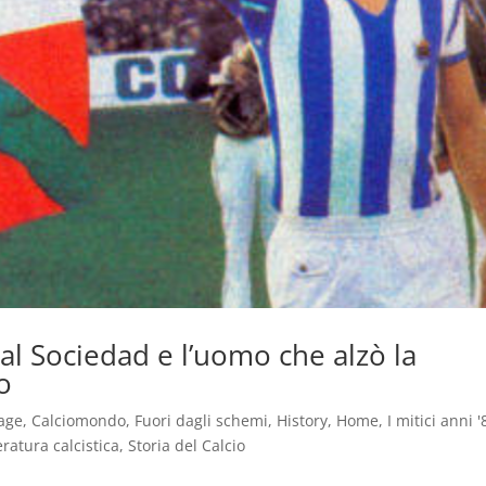
Real Sociedad e l’uomo che alzò la
o
age
,
Calciomondo
,
Fuori dagli schemi
,
History
,
Home
,
I mitici anni '
eratura calcistica
,
Storia del Calcio