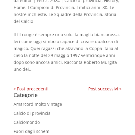
da
editor
|
Feb 2, 2024
|
Calcio di provincia
,
History
,
Home
,
I Campioni di Provincia
,
I mitici anni '80
,
Le
nostre inchieste
,
Le Squadre della Provincia
,
Storia
del Calcio
Il fil rouge è sempre uno solo: la maglia biancorossa.
Ieri come oggi simbolo capace di creare qualcosa di
magico. Quei ragazzi che alzavano la Coppa Italia al
cielo la notte del 29 maggio 1997 venticinque anni
dopo sono ancora amici. Racconta Roberto Murgita
uno dei...
« Post precedenti
Post successivi »
Categorie
Amarcord molto vintage
Calcio di provincia
Calciomondo
Fuori dagli schemi