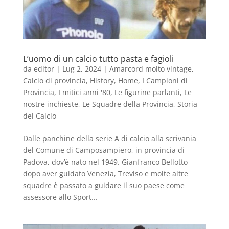
L’uomo di un calcio tutto pasta e fagioli
da
editor
|
Lug 2, 2024
|
Amarcord molto vintage
,
Calcio di provincia
,
History
,
Home
,
I Campioni di
Provincia
,
I mitici anni '80
,
Le figurine parlanti
,
Le
nostre inchieste
,
Le Squadre della Provincia
,
Storia
del Calcio
Dalle panchine della serie A di calcio alla scrivania
del Comune di Camposampiero, in provincia di
Padova, dov’è nato nel 1949. Gianfranco Bellotto
dopo aver guidato Venezia, Treviso e molte altre
squadre è passato a guidare il suo paese come
assessore allo Sport...