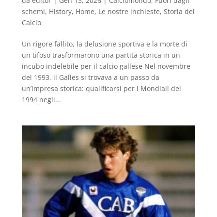
da
editor
|
Gen 13, 2026
|
Calciomondo
,
Fuori dagli
schemi
,
History
,
Home
,
Le nostre inchieste
,
Storia del
Calcio
Un rigore fallito, la delusione sportiva e la morte di
un tifoso trasformarono una partita storica in un
incubo indelebile per il calcio gallese Nel novembre
del 1993, il Galles si trovava a un passo da
un’impresa storica: qualificarsi per i Mondiali del
1994 negli...