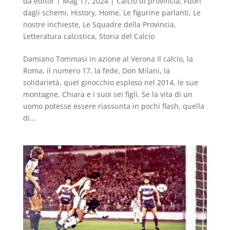
da
editor
|
Mag 17, 2024
|
Calcio di provincia
,
Fuori
dagli schemi
,
History
,
Home
,
Le figurine parlanti
,
Le
nostre inchieste
,
Le Squadre della Provincia
,
Letteratura calcistica
,
Storia del Calcio
Damiano Tommasi in azione al Verona Il calcio, la
Roma, il numero 17, la fede, Don Milani, la
solidarietà, quel ginocchio esploso nel 2014, le sue
montagne, Chiara e i suoi sei figli. Se la vita di un
uomo potesse essere riassunta in pochi flash, quella
di...