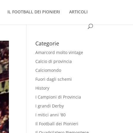
IL FOOTBALL DEI PIONIERI
ARTICOLI
Categorie
Amarcord molto vintage
Calcio di provincia
Calciomondo
Fuori dagli schemi
History
I Campioni di Provincia
I grandi Derby
I mitici anni '80
Il Football dei Pionieri
Il Quadrilatero Piemontese