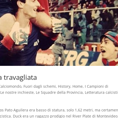
a travagliata
Calciomondo
,
Fuori dagli schemi
,
History
,
Home
,
I Campioni di
,
Le nostre inchieste
,
Le Squadre della Provincia
,
Letteratura calcist
s Pato Aguilera era basso di statura, solo 1,62 metri, ma certame
lcistica. Duck era un ragazzo prodigio nel River Plate di Montevideo