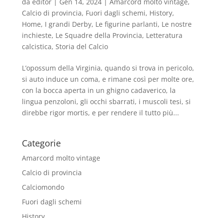
da
editor
|
Gen 14, 2024
|
Amarcord molto vintage
,
Calcio di provincia
,
Fuori dagli schemi
,
History
,
Home
,
I grandi Derby
,
Le figurine parlanti
,
Le nostre
inchieste
,
Le Squadre della Provincia
,
Letteratura
calcistica
,
Storia del Calcio
L’opossum della Virginia, quando si trova in pericolo,
si auto induce un coma, e rimane così per molte ore,
con la bocca aperta in un ghigno cadaverico, la
lingua penzoloni, gli occhi sbarrati, i muscoli tesi, si
direbbe rigor mortis, e per rendere il tutto più...
Categorie
Amarcord molto vintage
Calcio di provincia
Calciomondo
Fuori dagli schemi
History