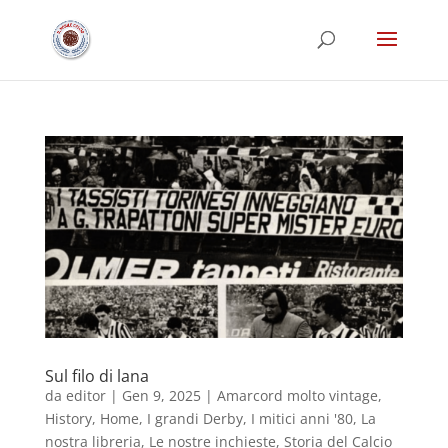
Sul filo di lana
da
editor
|
Gen 9, 2025
|
Amarcord molto vintage
,
History
,
Home
,
I grandi Derby
,
I mitici anni '80
,
La
nostra libreria
,
Le nostre inchieste
,
Storia del Calcio