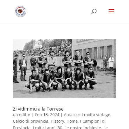
Zi vidimmu a la Torrese
da
editor
|
Feb 18, 2024
|
Amarcord molto vintage
,
Calcio di provincia
,
History
,
Home
,
I Campioni di
Provincia
,
I mitici anni '80
,
Le nostre inchieste
,
Le