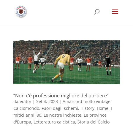
“Non c’è professione migliore del portiere”
da
editor
|
Set 4, 2023
|
Amarcord molto vintage
,
Calciomondo
,
Fuori dagli schemi
,
History
,
Home
,
I
mitici anni '80
,
Le nostre inchieste
,
Le province
d'Europa
,
Letteratura calcistica
,
Storia del Calcio