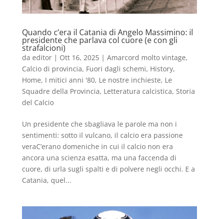
Quando c’era il Catania di Angelo Massimino: il
presidente che parlava col cuore (e con gli
strafalcioni)
da
editor
|
Ott 16, 2025
|
Amarcord molto vintage
,
Calcio di provincia
,
Fuori dagli schemi
,
History
,
Home
,
I mitici anni '80
,
Le nostre inchieste
,
Le
Squadre della Provincia
,
Letteratura calcistica
,
Storia
del Calcio
Un presidente che sbagliava le parole ma non i
sentimenti: sotto il vulcano, il calcio era passione
veraC’erano domeniche in cui il calcio non era
ancora una scienza esatta, ma una faccenda di
cuore, di urla sugli spalti e di polvere negli occhi. E a
Catania, quel...