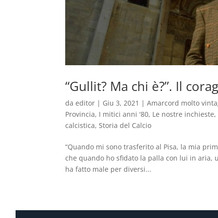
“Gullit? Ma chi è?”. Il corag
da
editor
|
Giu 3, 2021
|
Amarcord molto vint
Provincia
,
I mitici anni '80
,
Le nostre inchieste
calcistica
,
Storia del Calcio
“Quando mi sono trasferito al Pisa, la mia prim
che quando ho sfidato la palla con lui in aria,
ha fatto male per diversi...