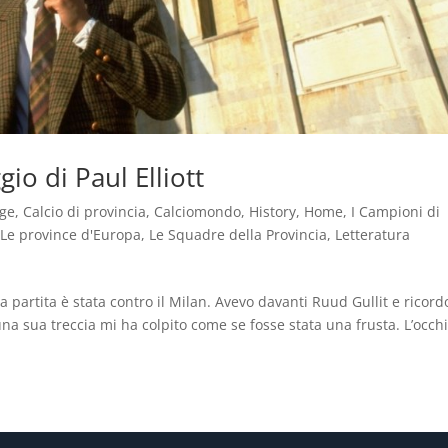
gio di Paul Elliott
age
,
Calcio di provincia
,
Calciomondo
,
History
,
Home
,
I Campioni di
,
Le province d'Europa
,
Le Squadre della Provincia
,
Letteratura
a partita è stata contro il Milan. Avevo davanti Ruud Gullit e ricord
 una sua treccia mi ha colpito come se fosse stata una frusta. L’occh