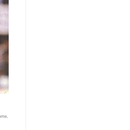
ome
,