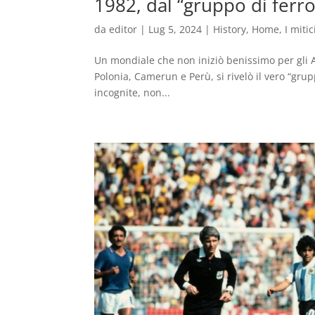
1982, dal “gruppo di ferro
da
editor
|
Lug 5, 2024
|
History
,
Home
,
I mitic
Un mondiale che non iniziò benissimo per gli Az
Polonia, Camerun e Perù, si rivelò il vero “gru
incognite, non...