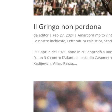
Il Gringo non perdona
da
editor
|
Feb 27, 2024
|
Amarcord molto vin
Le nostre inchieste
,
Letteratura calcistica
,
Stor
L’11 aprile del 1971, anno in cui approdò a Bo
Fu un 3-0 contro l’Atlanta allo stadio Gasomet
Kadijevich; Villar, Rezza,...