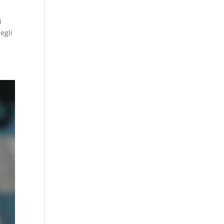
i
egli