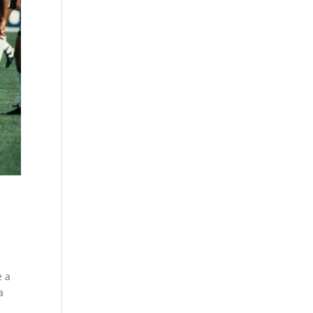
e a
a