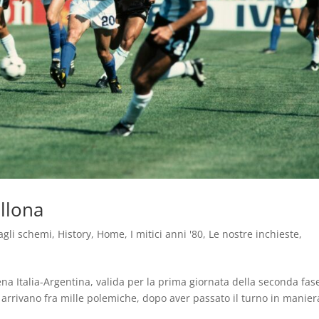
ellona
agli schemi
,
History
,
Home
,
I mitici anni '80
,
Le nostre inchieste
,
cena Italia-Argentina, valida per la prima giornata della seconda fas
t arrivano fra mille polemiche, dopo aver passato il turno in manier