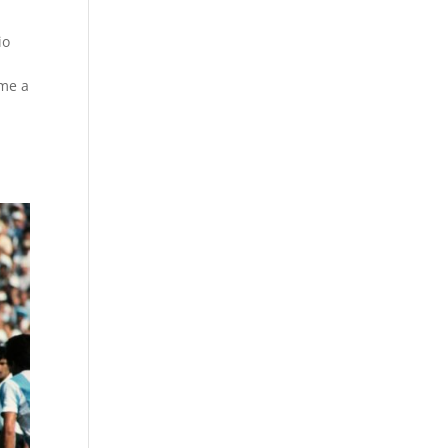
io
eme a