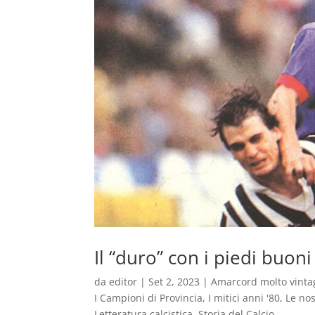
Il “duro” con i piedi buoni
da
editor
|
Set 2, 2023
|
Amarcord molto vinta
I Campioni di Provincia
,
I mitici anni '80
,
Le nos
Letteratura calcistica
,
Storia del Calcio