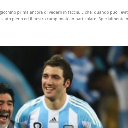
 giochino prima ancora di vederli in faccia. E che, quando puoi, evit
 stato pieno ed il nostro campionato in particolare. Specialmente n