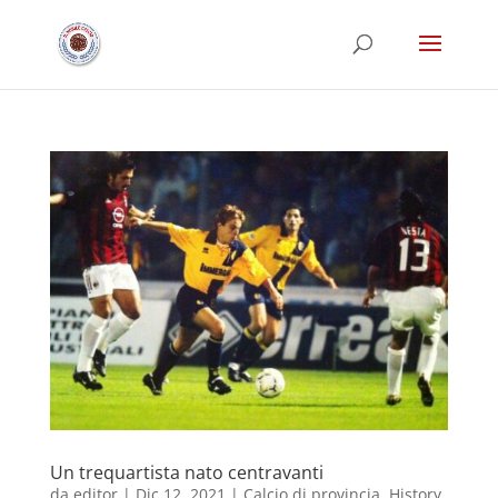
Un trequartista nato centravanti
da
editor
|
Dic 12, 2021
|
Calcio di provincia
,
History
,