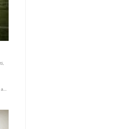
ti
,
a...