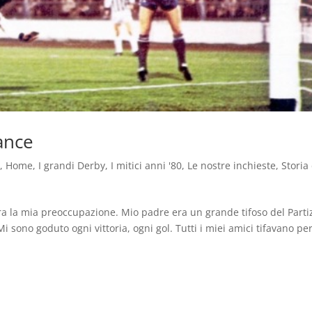
ance
y
,
Home
,
I grandi Derby
,
I mitici anni '80
,
Le nostre inchieste
,
Storia
 era la mia preoccupazione. Mio padre era un grande tifoso del Part
i sono goduto ogni vittoria, ogni gol. Tutti i miei amici tifavano per