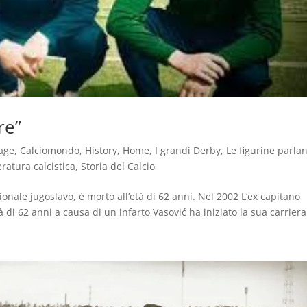
re”
age
,
Calciomondo
,
History
,
Home
,
I grandi Derby
,
Le figurine parlan
eratura calcistica
,
Storia del Calcio
ionale jugoslavo, è morto all’età di 62 anni. Nel 2002 L’ex capitano
à di 62 anni a causa di un infarto Vasović ha iniziato la sua carriera 