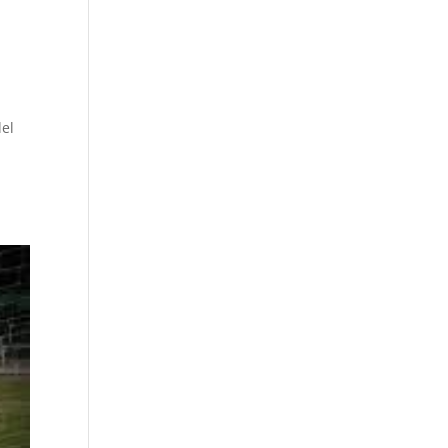
e
del