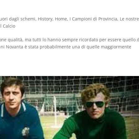
uori dagli schemi
,
History
,
Home
,
I Campioni di Provincia
,
Le nostr
l Calcio
one qualità, ma tutti lo hanno sempre ricordato per essere quello 
e anni Novanta è stata probabilmente una di quelle maggiormente