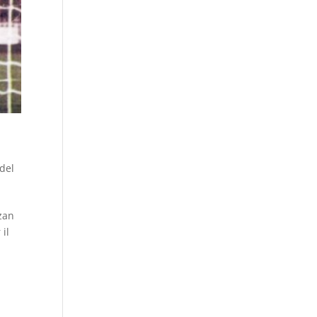
 del
izan
 il