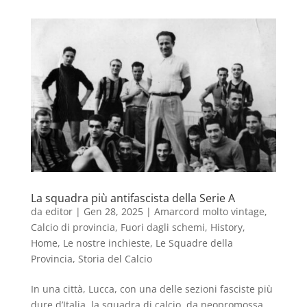
La squadra più antifascista della Serie A
da
editor
|
Gen 28, 2025
|
Amarcord molto vintage
,
Calcio di provincia
,
Fuori dagli schemi
,
History
,
Home
,
Le nostre inchieste
,
Le Squadre della
Provincia
,
Storia del Calcio
In una città, Lucca, con una delle sezioni fasciste più
dure d’Italia, la squadra di calcio, da neopromossa,