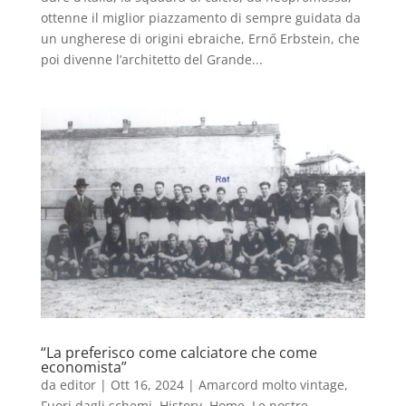
ottenne il miglior piazzamento di sempre guidata da
un ungherese di origini ebraiche, Ernő Erbstein, che
poi divenne l’architetto del Grande...
“La preferisco come calciatore che come
economista”
da
editor
|
Ott 16, 2024
|
Amarcord molto vintage
,
Fuori dagli schemi
,
History
,
Home
,
Le nostre