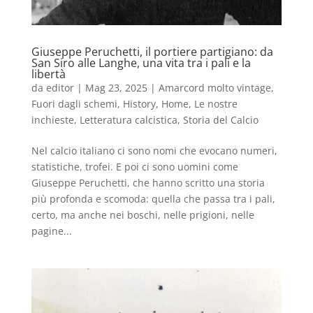
Giuseppe Peruchetti, il portiere partigiano: da
San Siro alle Langhe, una vita tra i pali e la
libertà
da
editor
|
Mag 23, 2025
|
Amarcord molto vintage
,
Fuori dagli schemi
,
History
,
Home
,
Le nostre
inchieste
,
Letteratura calcistica
,
Storia del Calcio
Nel calcio italiano ci sono nomi che evocano numeri,
statistiche, trofei. E poi ci sono uomini come
Giuseppe Peruchetti, che hanno scritto una storia
più profonda e scomoda: quella che passa tra i pali,
certo, ma anche nei boschi, nelle prigioni, nelle
pagine...